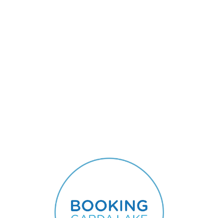
Lo
adi
n