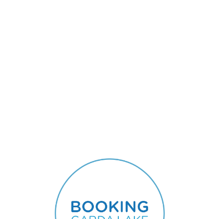
Lo
adi
n