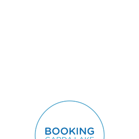
L
o
a