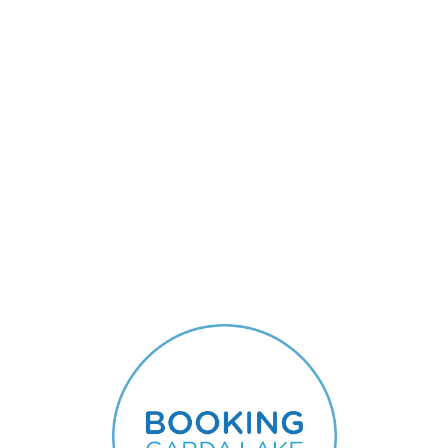
Lo
adi
n