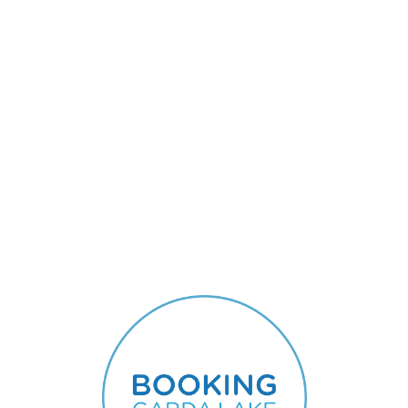
Lo
adi
n