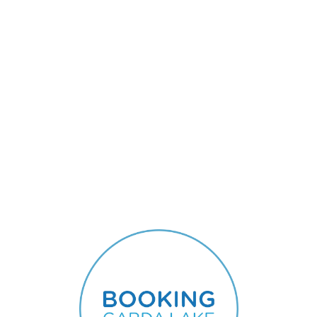
Lo
adi
n