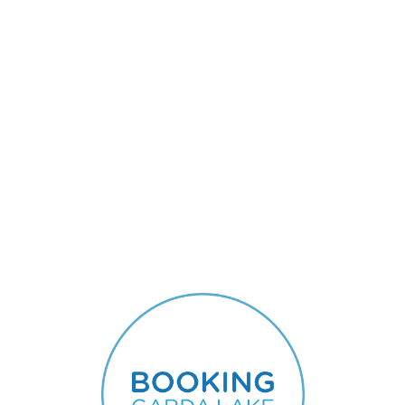
Lo
adi
n