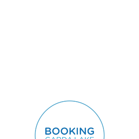
Lo
adi
n