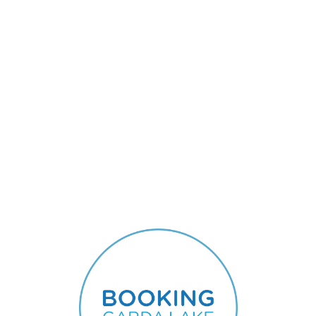
Lo
adi
n