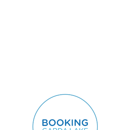
Lo
adi
n