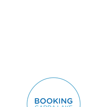
Lo
adi
n