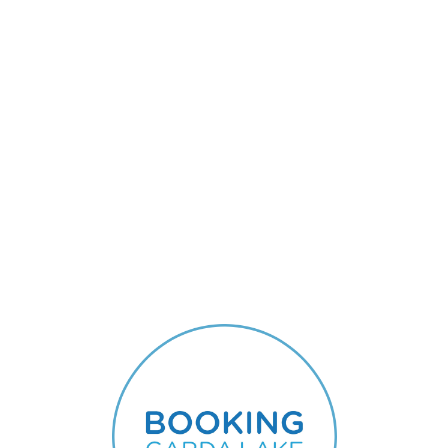
Lo
adi
n